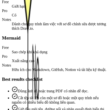
Free
Giới hạn
Pro
Có
Notes
Dành cho quy trình làm việc với sơ đồ chỉnh sửa được tương
thích Draw.io.
Mermaid
Free
Sao chép khi khả dụng
Pro
Xuất nâng cao
Notes
Hữu ích cho Markdown, GitHub, Notion và tài liệu kỹ thuật.
Best results checklist
Dùng ảnh rõ hoặc trang PDF có nhãn dễ đọc.
Cắt tệp tải lên còn một sơ đồ hoặc một quy trình nếu
nguồn có nhiều biểu đồ không liên quan.
Giữ đầu mũi tên, đường nối và nhãn quyết định hiển thị