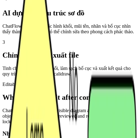
AI dựng lại cấu trúc sơ đồ
ChatFlowchart tái tạo các hình khối, mũi tên, nhãn và bố cục nhìn
thấy thành các phần tử có thể chỉnh sửa theo phong cách phác thảo.
3
Chỉnh sửa hoặc xuất file
Tinh chỉnh nhãn, sửa kết nối, làm sạch bố cục và xuất kết quả cho
quy trình làm việc kiểu Excalidraw.
Editable result
What you can edit after conversion
ChatFlowchart rebuilds the visible diagram as editable diagram
objects, so the output can be reviewed and refined instead of staying
locked inside a flat image.
Nhãn