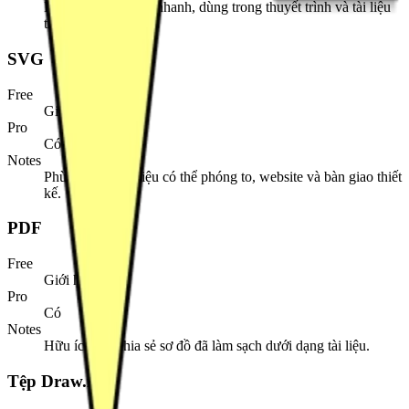
Phù hợp để chia sẻ nhanh, dùng trong thuyết trình và tài liệu
trực quan.
SVG
Free
Giới hạn
Pro
Có
Notes
Phù hợp cho tài liệu có thể phóng to, website và bàn giao thiết
kế.
PDF
Free
Giới hạn
Pro
Có
Notes
Hữu ích khi chia sẻ sơ đồ đã làm sạch dưới dạng tài liệu.
Tệp Draw.io