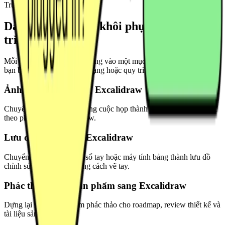
Trường hợp sử dụng
Dành cho nhu cầu khôi phục sơ đồ và quy
trình thực tế
Mỗi trang chuyển đổi tập trung vào một mục tiêu đầu ra cụ thể, để
bạn bắt đầu đúng với định dạng hoặc quy trình mình cần.
Ảnh bảng trắng sang Excalidraw
Chuyển ảnh bảng trắng trong cuộc họp thành sơ đồ chỉnh sửa được
theo phong cách Excalidraw.
Lưu đồ vẽ tay sang Excalidraw
Chuyển bản vẽ trên giấy, sổ tay hoặc máy tính bảng thành lưu đồ
chỉnh sửa được theo phong cách vẽ tay.
Phác thảo luồng sản phẩm sang Excalidraw
Dựng lại luồng sản phẩm phác thảo cho roadmap, review thiết kế và
tài liệu sản phẩm.