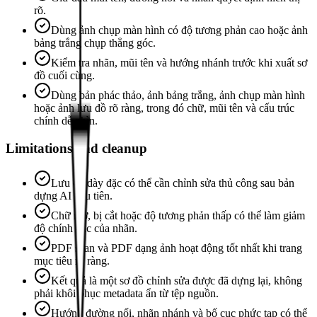
rõ.
Dùng ảnh chụp màn hình có độ tương phản cao hoặc ảnh
bảng trắng chụp thẳng góc.
Kiểm tra nhãn, mũi tên và hướng nhánh trước khi xuất sơ
đồ cuối cùng.
Dùng bản phác thảo, ảnh bảng trắng, ảnh chụp màn hình
hoặc ảnh lưu đồ rõ ràng, trong đó chữ, mũi tên và cấu trúc
chính dễ nhìn.
Limitations and cleanup
Lưu đồ dày đặc có thể cần chỉnh sửa thủ công sau bản
dựng AI đầu tiên.
Chữ mờ, bị cắt hoặc độ tương phản thấp có thể làm giảm
độ chính xác của nhãn.
PDF scan và PDF dạng ảnh hoạt động tốt nhất khi trang
mục tiêu rõ ràng.
Kết quả là một sơ đồ chỉnh sửa được đã dựng lại, không
phải khôi phục metadata ẩn từ tệp nguồn.
Hướng đường nối, nhãn nhánh và bố cục phức tạp có thể