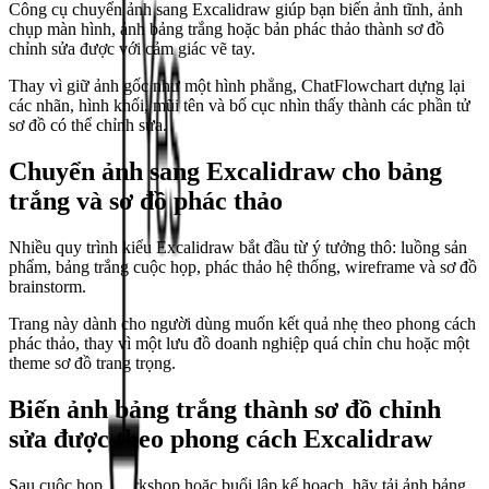
Công cụ chuyển ảnh sang Excalidraw giúp bạn biến ảnh tĩnh, ảnh
chụp màn hình, ảnh bảng trắng hoặc bản phác thảo thành sơ đồ
chỉnh sửa được với cảm giác vẽ tay.
Thay vì giữ ảnh gốc như một hình phẳng, ChatFlowchart dựng lại
các nhãn, hình khối, mũi tên và bố cục nhìn thấy thành các phần tử
sơ đồ có thể chỉnh sửa.
Chuyển ảnh sang Excalidraw cho bảng
trắng và sơ đồ phác thảo
Nhiều quy trình kiểu Excalidraw bắt đầu từ ý tưởng thô: luồng sản
phẩm, bảng trắng cuộc họp, phác thảo hệ thống, wireframe và sơ đồ
brainstorm.
Trang này dành cho người dùng muốn kết quả nhẹ theo phong cách
phác thảo, thay vì một lưu đồ doanh nghiệp quá chỉn chu hoặc một
theme sơ đồ trang trọng.
Biến ảnh bảng trắng thành sơ đồ chỉnh
sửa được theo phong cách Excalidraw
Sau cuộc họp, workshop hoặc buổi lập kế hoạch, hãy tải ảnh bảng