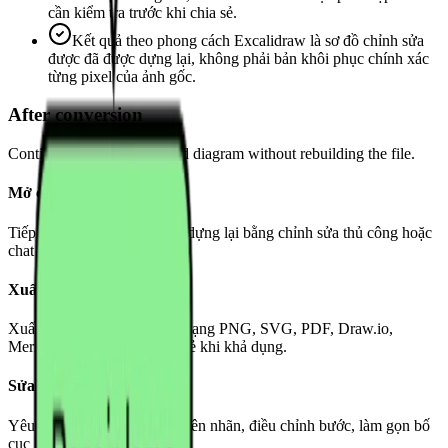
cần kiểm tra trước khi chia sẻ.
Kết quả theo phong cách Excalidraw là sơ đồ chỉnh sửa
được đã được dựng lại, không phải bản khôi phục chính xác
từng pixel của ảnh gốc.
After conversion
Continue from the converted diagram without rebuilding the file.
Mở canvas chỉnh sửa
Tiếp tục tinh chỉnh sơ đồ đã dựng lại bằng chỉnh sửa thủ công hoặc
chat AI.
Xuất tệp đích
Xuất sơ đồ hoàn thiện dưới dạng PNG, SVG, PDF, Draw.io,
Mermaid hoặc liên kết chia sẻ khi khả dụng.
Sửa bằng chat AI
Yêu cầu ChatFlowchart đổi tên nhãn, điều chỉnh bước, làm gọn bố
cục hoặc sửa mũi tên.