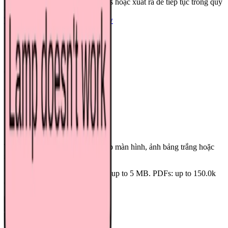
Chỉnh sửa kết quả trên canvas hoặc xuất ra để tiếp tục trong quy
trình làm việc kiểu Excalidraw.
Tải ảnh lên
Xem ví dụ Excalidraw
Supported inputs
PNG
JPG
JPEG
WEBP
GIF
PDF
Convert file
Upload your source
Phong cách phác thảo
Thả PNG, JPG, WEBP, ảnh chụp màn hình, ảnh bảng trắng hoặc
sơ đồ vẽ tay vào đây.
Images: JPG, JPEG, PNG, SVG up to
5 MB
. PDFs: up to
150.0k
extracted chars.
Tải ảnh lên