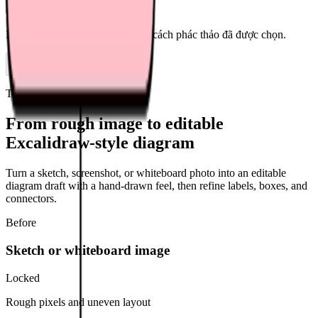
Mở canvas chỉnh sửa với Phong cách phác thảo đã được chọn.
Chuyển đổi tệp
Trước và sau
From rough image to editable
Excalidraw-style diagram
Turn a sketch, screenshot, or whiteboard photo into an editable
diagram draft with a hand-drawn feel, then refine labels, boxes, and
connectors.
Before
Sketch or whiteboard image
Locked
Rough pixels and uneven layout