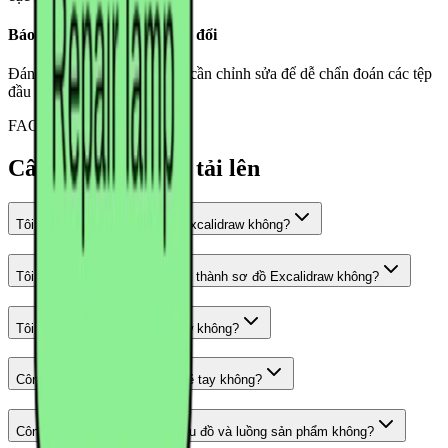
Báo cáo chất lượng chuyển đổi
Đánh dấu kết quả đã ổn hay cần chỉnh sửa để dễ chẩn đoán các tệp
đầu vào kém chất lượng.
FAQ
Câu hỏi trước khi tải lên
Tôi có thể chuyển ảnh sang Excalidraw không?
Tôi có thể biến ảnh bảng trắng thành sơ đồ Excalidraw không?
Tôi có thể xuất file .excalidraw không?
Công cụ có giữ phong cách vẽ tay không?
Công cụ có dùng được với lưu đồ và luồng sản phẩm không?