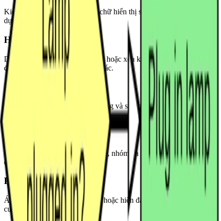
Kiểm tra và chỉnh sửa toàn bộ chữ hiển thị sau khi lưu đồ được
dựng lại.
Hình khối
Di chuyển, đổi kích thước, thêm hoặc xóa khối quy trình, nút quyết
định và các thành phần sơ đồ khác.
Đường nối
Nối lại mũi tên, chỉnh hướng luồng và sửa các nhánh chưa rõ khi
cần.
Bố cục
Làm gọn khoảng cách, căn chỉnh, nhóm và thứ tự đọc trên canvas
chỉnh sửa.
Phong cách
Áp dụng phong cách phác thảo hoặc hiện đại trước khi xuất sơ đồ
cuối cùng.