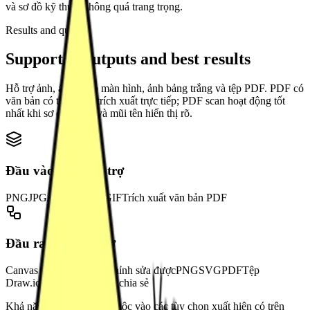
và sơ đồ kỹ thuật không quá trang trọng.
Results and quality
Supported outputs and best results
Hỗ trợ ảnh, ảnh chụp màn hình, ảnh bảng trắng và tệp PDF. PDF có
văn bản có thể được trích xuất trực tiếp; PDF scan hoạt động tốt
nhất khi sơ đồ, nhãn và mũi tên hiển thị rõ.
Đầu vào được hỗ trợ
PNG
JPG
JPEG
WEBP
GIF
Trích xuất văn bản PDF
Đầu ra được hỗ trợ
Canvas ChatFlowchart chỉnh sửa được
PNG
SVG
PDF
Tệp
Draw.io
Mermaid
Liên kết chia sẻ
Khả năng xuất tệp phụ thuộc vào các tùy chọn xuất hiện có trên