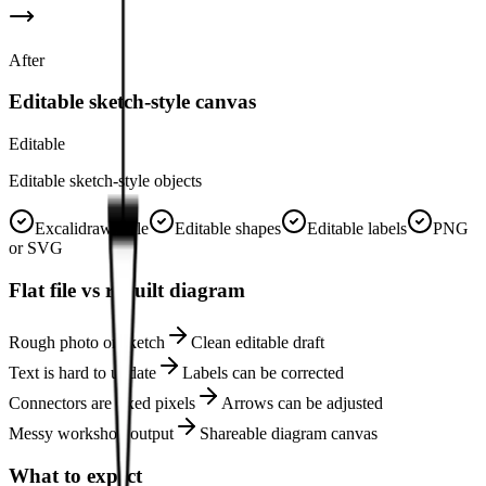
After
Editable sketch-style canvas
Editable
Editable sketch-style objects
Excalidraw style
Editable shapes
Editable labels
PNG
or SVG
Flat file vs rebuilt diagram
Rough photo or sketch
Clean editable draft
Text is hard to update
Labels can be corrected
Connectors are fixed pixels
Arrows can be adjusted
Messy workshop output
Shareable diagram canvas
What to expect