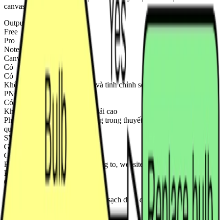
canvas ChatFlowchart.
Output
Free
Pro
Notes
Canvas chỉnh sửa
Có
Có
Không gian chính để xem lại và tinh chỉnh sơ đồ đã dựng lại.
PNG
Có watermark
Không watermark / độ phân giải cao
Phù hợp để chia sẻ nhanh, dùng trong thuyết trình và tài liệu trực
quan.
SVG
Giới hạn
Có
Phù hợp cho tài liệu có thể phóng to, website và bàn giao thiết kế.
PDF
Giới hạn
Có
Hữu ích khi chia sẻ sơ đồ đã làm sạch dưới dạng tài liệu.
Tệp Draw.io
Giới hạn