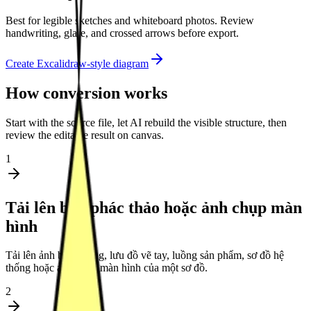
Best for legible sketches and whiteboard photos. Review
handwriting, glare, and crossed arrows before export.
Create Excalidraw-style diagram
How conversion works
Start with the source file, let AI rebuild the visible structure, then
review the editable result on canvas.
1
Tải lên bản phác thảo hoặc ảnh chụp màn
hình
Tải lên ảnh bảng trắng, lưu đồ vẽ tay, luồng sản phẩm, sơ đồ hệ
thống hoặc ảnh chụp màn hình của một sơ đồ.
2