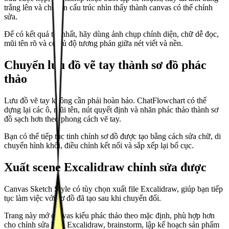
trắng lên và chuyển cấu trúc nhìn thấy thành canvas có thể chỉnh
sửa.
Để có kết quả tốt nhất, hãy dùng ảnh chụp chính diện, chữ dễ đọc,
mũi tên rõ và có đủ độ tương phản giữa nét viết và nền.
Chuyển lưu đồ vẽ tay thành sơ đồ phác
thảo
Lưu đồ vẽ tay không cần phải hoàn hảo. ChatFlowchart có thể
dựng lại các ô, mũi tên, nút quyết định và nhãn phác thảo thành sơ
đồ sạch hơn theo phong cách vẽ tay.
Bạn có thể tiếp tục tinh chỉnh sơ đồ được tạo bằng cách sửa chữ, di
chuyển hình khối, điều chỉnh kết nối và sắp xếp lại bố cục.
Xuất scene Excalidraw chỉnh sửa được
Canvas Sketch Style có tùy chọn xuất file Excalidraw, giúp bạn tiếp
tục làm việc với sơ đồ đã tạo sau khi chuyển đổi.
Trang này mở canvas kiểu phác thảo theo mặc định, phù hợp hơn
cho chỉnh sửa kiểu Excalidraw, brainstorm, lập kế hoạch sản phẩm