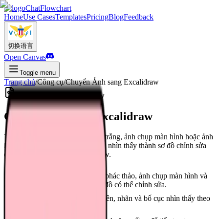
ChatFlowchart
Home
Use Cases
Templates
Pricing
Blog
Feedback
切换语言
Open Canvas
Toggle menu
Trang chủ
/
Công cụ
/
Chuyển Ảnh sang Excalidraw
chuyển ảnh sang Excalidraw
Chuyển Ảnh sang Excalidraw
Tải lên bản phác thảo, ảnh bảng trắng, ảnh chụp màn hình hoặc ảnh
lưu đồ và để AI dựng lại cấu trúc nhìn thấy thành sơ đồ chỉnh sửa
được theo phong cách Excalidraw.
Chuyển ảnh bảng trắng, bản phác thảo, ảnh chụp màn hình và
ảnh lưu đồ thành các phần tử sơ đồ có thể chỉnh sửa.
Dựng lại các hình khối, mũi tên, nhãn và bố cục nhìn thấy theo
phong cách vẽ tay nhẹ nhàng.