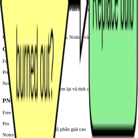
Có
Dành cho quy trình làm việc với sơ đồ chỉnh sửa được tương thích
Draw.io.
Mermaid
Sao chép khi khả dụng
Xuất nâng cao
Hữu ích cho Markdown, GitHub, Notion và tài liệu kỹ thuật.
Canvas chỉnh sửa
Free
Có
Pro
Có
Notes
Không gian chính để xem lại và tinh chỉnh sơ đồ đã dựng lại.
PNG
Free
Có watermark
Pro
Không watermark / độ phân giải cao
Notes