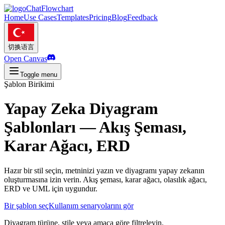
ChatFlowchart
Home
Use Cases
Templates
Pricing
Blog
Feedback
切换语言
Open Canvas
Toggle menu
Şablon Birikimi
Yapay Zeka Diyagram
Şablonları — Akış Şeması,
Karar Ağacı, ERD
Hazır bir stil seçin, metninizi yazın ve diyagramı yapay zekanın
oluşturmasına izin verin. Akış şeması, karar ağacı, olasılık ağacı,
ERD ve UML için uygundur.
Bir şablon seç
Kullanım senaryolarını gör
Diyagram türüne, stile veya amaca göre filtreleyin.