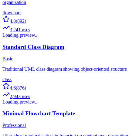
organization
flowchart
4.8
(
892
)
3,241
uses
Loading preview...
Standard Class Diagram
Basic
Traditional UML class diagram showing object-oriented structure
class
4.6
(
876
)
2,943
uses
Loading preview...
Minimal Flowchart Template
Professional
Ultra-clean minimalist design focusing on content over decoration