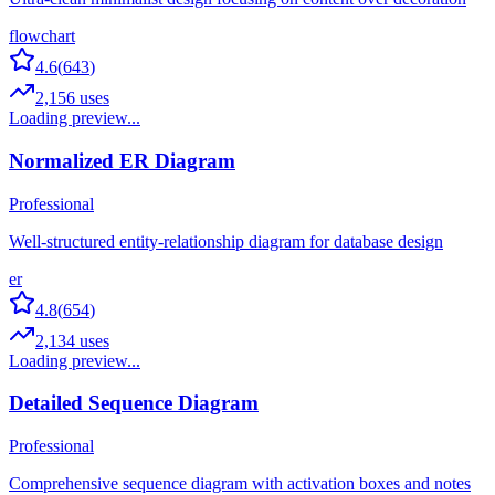
flowchart
4.6
(
643
)
2,156
uses
Loading preview...
Normalized ER Diagram
Professional
Well-structured entity-relationship diagram for database design
er
4.8
(
654
)
2,134
uses
Loading preview...
Detailed Sequence Diagram
Professional
Comprehensive sequence diagram with activation boxes and notes