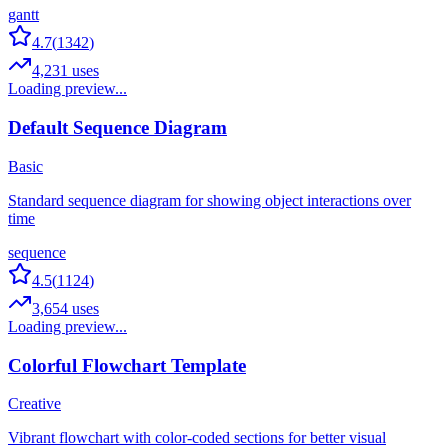
gantt
4.7
(
1342
)
4,231
uses
Loading preview...
Default Sequence Diagram
Basic
Standard sequence diagram for showing object interactions over
time
sequence
4.5
(
1124
)
3,654
uses
Loading preview...
Colorful Flowchart Template
Creative
Vibrant flowchart with color-coded sections for better visual