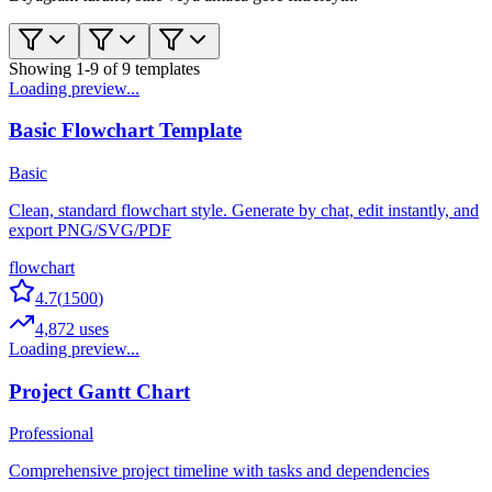
Showing
1
-
9
of
9
templates
Loading preview...
Basic Flowchart Template
Basic
Clean, standard flowchart style. Generate by chat, edit instantly, and
export PNG/SVG/PDF
flowchart
4.7
(
1500
)
4,872
uses
Loading preview...
Project Gantt Chart
Professional
Comprehensive project timeline with tasks and dependencies