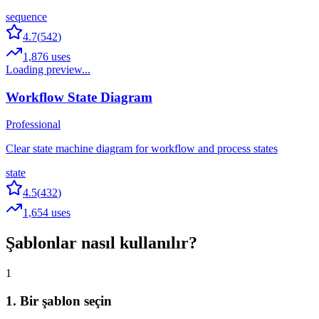
sequence
4.7
(
542
)
1,876
uses
Loading preview...
Workflow State Diagram
Professional
Clear state machine diagram for workflow and process states
state
4.5
(
432
)
1,654
uses
Şablonlar nasıl kullanılır?
1
1. Bir şablon seçin